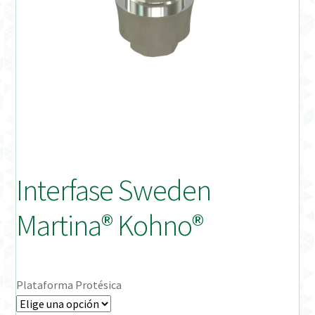
Distribuidores
Finalizar Pedido
Instrucciones de uso
Instrucciones de uso (ESP)
Instructions for Use (ENG)
Interfase Sweden
Mi cuenta
Martina® Kohno®
On-line Store
Productos Favoritos
Plataforma Protésica
Uso previsto