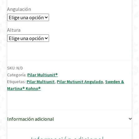
Angulación
Verification Required
Altura
Welcome to DELTA Abutments | Tienda Online!
SKU:
N/D
Categoría:
Pilar Multiunit®
Etiquetas:
Pilar Multiunit
,
Pilar Mutiunit Angulado
,
Sweden &
Martina® Kohno®
Información adicional