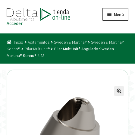
Ir
Ir
Menú
a
al
Acceder
la
contenido
Inicio
navegación
Inicio
Aditamentos
Sweden & Martina®
Sweden & Martina®
Acceso
Kohno®
Pilar Multiunit®
Pilar MultiUnit® Angulado Sweden
Martina® Kohno® 4.25
Carrito
Catálogo
Condiciones Bono
Condiciones generales
Conexiones CAD CAM