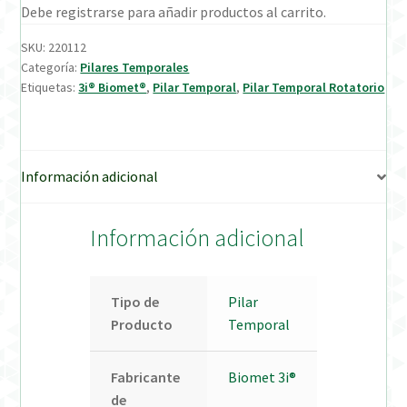
Debe registrarse para añadir productos al carrito.
Verification Required
SKU:
220112
Categoría:
Pilares Temporales
Etiquetas:
3i® Biomet®
,
Pilar Temporal
,
Pilar Temporal Rotatorio
Welcome to DELTA Abutments | Tienda Online!
Información adicional
Información adicional
Tipo de
Pilar
Producto
Temporal
Fabricante
Biomet 3i®
de