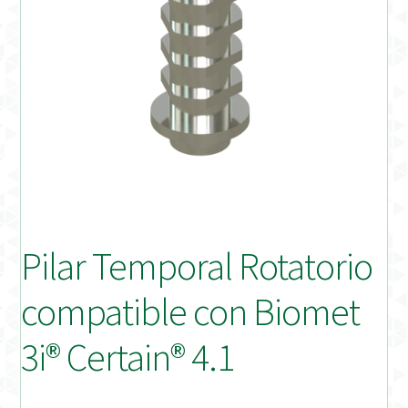
Distribuidores
Finalizar Pedido
Instrucciones de uso
Instrucciones de uso (ESP)
Instructions for Use (ENG)
Pilar Temporal Rotatorio
Mi cuenta
compatible con Biomet
On-line Store
3i® Certain® 4.1
Productos Favoritos
Uso previsto