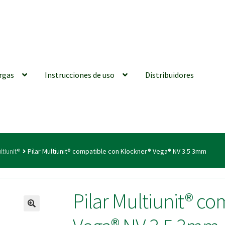
rgas
Instrucciones de uso
Distribuidores
iones generales
Conexiones CAD CAM
Distribuidores
Finalizar Ped
ltiunit®
Pilar Multiunit® compatible con Klockner® Vega® NV 3.5 3mm
ions for Use (ENG)
Mi cuenta
On-line Store
Productos Favoritos
Pilar Multiunit® c
utments | Tienda Online!