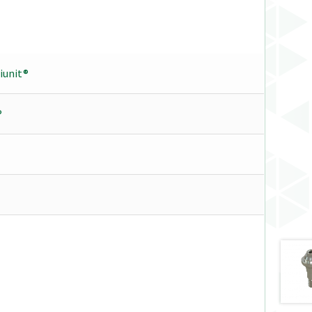
tiunit®
®