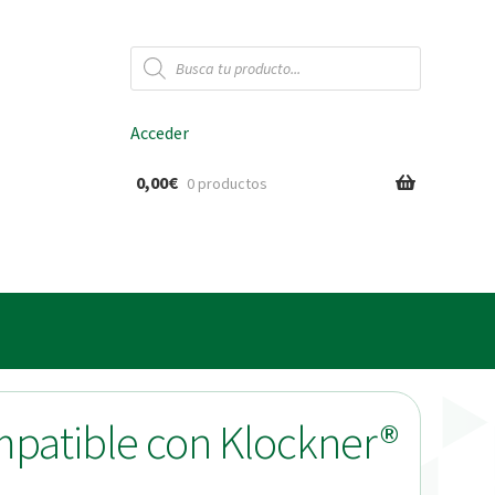
Búsqueda
de
productos
Acceder
0,00
€
0 productos
ido
ompatible con Klockner®