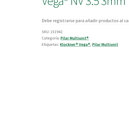
Vega® NV 3.5 3mm
Debe registrarse para añadir productos al car
SKU:
151942
Categoría:
Pilar Multiunit®
Etiquetas:
Klockner® Vega®
,
Pilar Multiunit