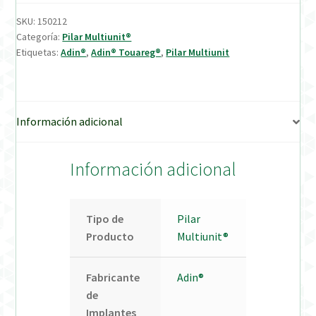
SKU:
150212
Verification Required
Categoría:
Pilar Multiunit®
Etiquetas:
Adin®
,
Adin® Touareg®
,
Pilar Multiunit
Welcome to DELTA Abutments | Tienda Online!
Información adicional
Información adicional
Tipo de
Pilar
Producto
Multiunit®
Fabricante
Adin®
de
Implantes