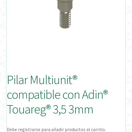
Distribuidores
Finalizar Pedido
Instrucciones de uso
Instrucciones de uso (ESP)
Instructions for Use (ENG)
Pilar Multiunit®
Mi cuenta
compatible con Adin®
On-line Store
Touareg® 3,5 3mm
Productos Favoritos
Debe registrarse para añadir productos al carrito.
Uso previsto