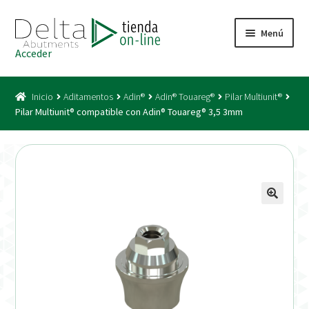
Ir
Ir
Menú
a
al
Acceder
la
contenido
Inicio
navegación
Inicio
Aditamentos
Adin®
Adin® Touareg®
Pilar Multiunit®
Acceso
Pilar Multiunit® compatible con Adin® Touareg® 3,5 3mm
Carrito
Catálogo
Condiciones Bono
Condiciones generales
Conexiones CAD CAM