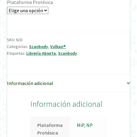
Plataforma Protésica
Verification Required
Welcome to DELTA Abutments | Tienda Online!
SKU:
N/D
Categorías:
Scanbody
,
Vulkan®
Etiquetas:
Librería Abierta
,
Scanbody
Información adicional
Información adicional
Plataforma
MiP
,
NP
Protésica