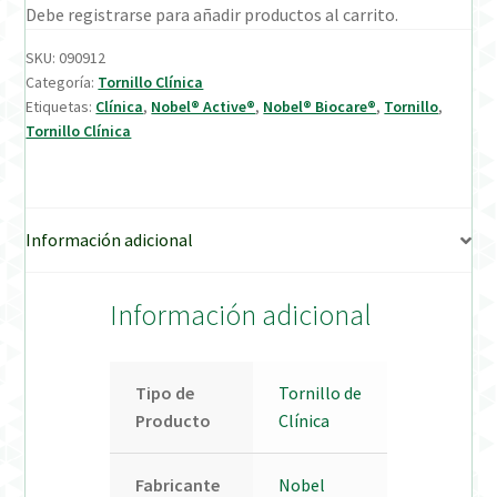
Debe registrarse para añadir productos al carrito.
Verification Required
SKU:
090912
Categoría:
Tornillo Clínica
Etiquetas:
Clínica
,
Nobel® Active®
,
Nobel® Biocare®
,
Tornillo
,
Welcome to DELTA Abutments | Tienda Online!
Tornillo Clínica
Información adicional
Información adicional
Tipo de
Tornillo de
Producto
Clínica
Fabricante
Nobel