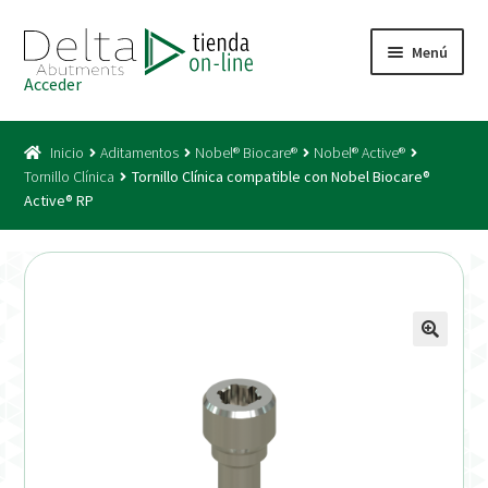
Ir
Ir
Menú
a
al
Acceder
la
contenido
Inicio
navegación
Inicio
Aditamentos
Nobel® Biocare®
Nobel® Active®
Acceso
Tornillo Clínica
Tornillo Clínica compatible con Nobel Biocare®
Active® RP
Carrito
Catálogo
Condiciones Bono
Condiciones generales
Conexiones CAD CAM