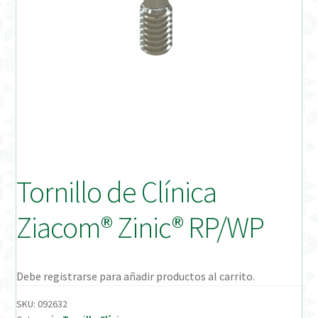
Distribuidores
Finalizar Pedido
Instrucciones de uso
Instrucciones de uso (ESP)
Instructions for Use (ENG)
Tornillo de Clínica
Mi cuenta
Ziacom® Zinic® RP/WP
On-line Store
Productos Favoritos
Debe registrarse para añadir productos al carrito.
SKU:
092632
Uso previsto