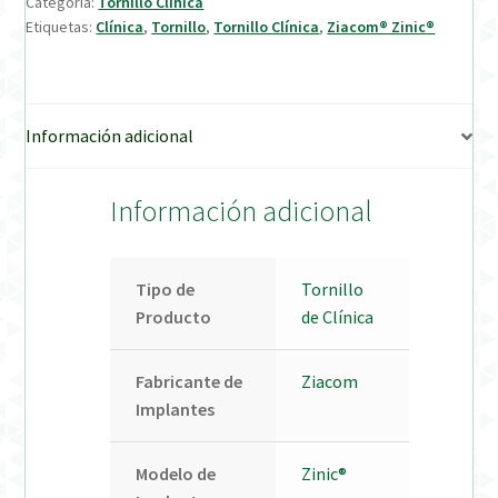
Categoría:
Tornillo Clínica
Etiquetas:
Clínica
,
Tornillo
,
Tornillo Clínica
,
Ziacom® Zinic®
Verification Required
Welcome to DELTA Abutments | Tienda Online!
Información adicional
Información adicional
Tipo de
Tornillo
Producto
de Clínica
Fabricante de
Ziacom
Implantes
Modelo de
Zinic®