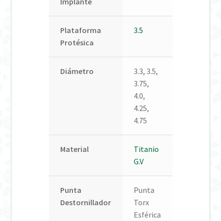
Implante
Plataforma
3.5
Protésica
Diámetro
3.3, 3.5,
3.75,
4.0,
4.25,
4.75
Material
Titanio
G.V
Punta
Punta
Destornillador
Torx
Esférica