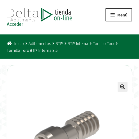
Ir
Ir
Menú
a
al
Acceder
la
contenido
Inicio
navegación
Inicio
Aditamentos
BTI®
BTI® Interna
Tornillo Torx
Acceso
Tornillo Torx BTI® Interna 3.5
Carrito
Catálogo
Condiciones Bono
Condiciones generales
Conexiones CAD CAM