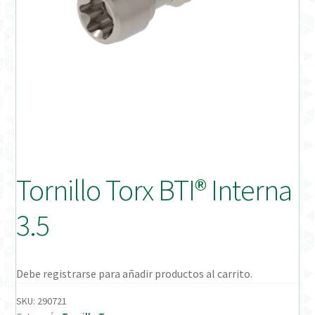
Distribuidores
Finalizar Pedido
Instrucciones de uso
Instrucciones de uso (ESP)
Instructions for Use (ENG)
Tornillo Torx BTI® Interna
Mi cuenta
3.5
On-line Store
Productos Favoritos
Debe registrarse para añadir productos al carrito.
SKU:
290721
Uso previsto