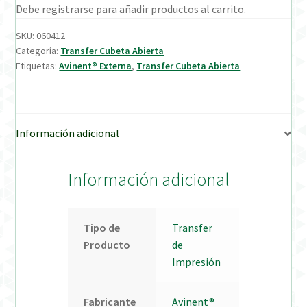
Debe registrarse para añadir productos al carrito.
Verification Required
SKU:
060412
Categoría:
Transfer Cubeta Abierta
Etiquetas:
Avinent® Externa
,
Transfer Cubeta Abierta
Welcome to DELTA Abutments | Tienda Online!
Información adicional
Información adicional
Tipo de
Transfer
Producto
de
Impresión
Fabricante
Avinent®