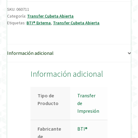
SKU:
060711
Verification Required
Categoría:
Transfer Cubeta Abierta
Etiquetas:
BTI® Externa
,
Transfer Cubeta Abierta
Welcome to DELTA Abutments | Tienda Online!
Información adicional
Información adicional
Tipo de
Transfer
Producto
de
Impresión
Fabricante
BTI®
de