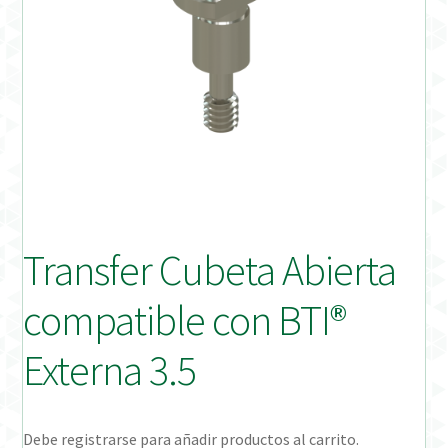
Distribuidores
Finalizar Pedido
Instrucciones de uso
Instrucciones de uso (ESP)
Instructions for Use (ENG)
Transfer Cubeta Abierta
Mi cuenta
compatible con BTI®
On-line Store
Externa 3.5
Productos Favoritos
Debe registrarse para añadir productos al carrito.
Uso previsto