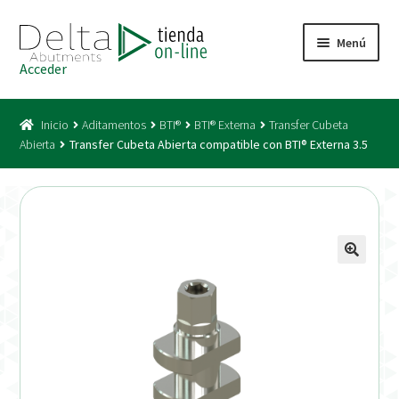
Ir
Ir
Menú
a
al
Acceder
la
contenido
Inicio
navegación
Inicio
Aditamentos
BTI®
BTI® Externa
Transfer Cubeta
Acceso
Abierta
Transfer Cubeta Abierta compatible con BTI® Externa 3.5
Carrito
Catálogo
Condiciones Bono
Condiciones generales
Conexiones CAD CAM