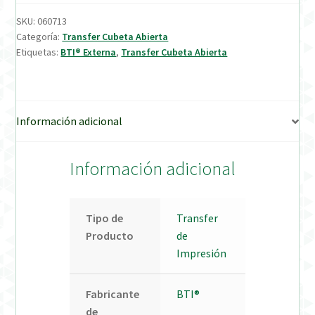
SKU:
060713
Verification Required
Categoría:
Transfer Cubeta Abierta
Etiquetas:
BTI® Externa
,
Transfer Cubeta Abierta
Welcome to DELTA Abutments | Tienda Online!
Información adicional
Información adicional
Tipo de
Transfer
Producto
de
Impresión
Fabricante
BTI®
de