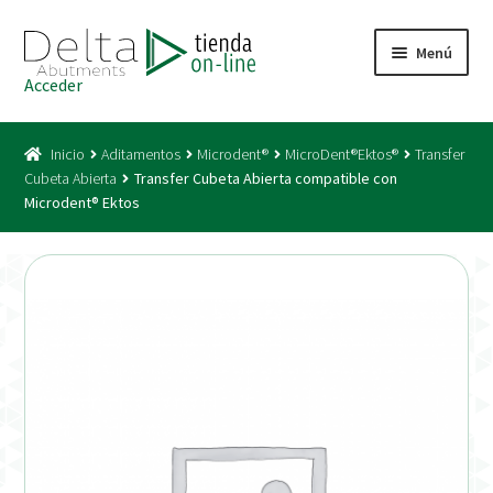
Ir
Ir
Menú
a
al
Acceder
la
contenido
Inicio
navegación
Inicio
Aditamentos
Microdent®
MicroDent®Ektos®
Transfer
Acceso
Cubeta Abierta
Transfer Cubeta Abierta compatible con
Microdent® Ektos
Carrito
Catálogo
Condiciones Bono
Condiciones generales
Conexiones CAD CAM