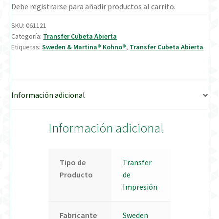
Debe registrarse para añadir productos al carrito.
Verification Required
SKU:
061121
Categoría:
Transfer Cubeta Abierta
Etiquetas:
Sweden & Martina® Kohno®
,
Transfer Cubeta Abierta
Welcome to DELTA Abutments | Tienda Online!
Información adicional
Información adicional
Tipo de
Transfer
Producto
de
Impresión
Fabricante
Sweden