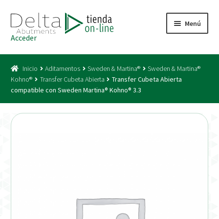
Ir
Ir
Menú
a
al
Acceder
la
contenido
Inicio
navegación
Inicio
Aditamentos
Sweden & Martina®
Sweden & Martina®
Acceso
Kohno®
Transfer Cubeta Abierta
Transfer Cubeta Abierta
compatible con Sweden Martina® Kohno® 3.3
Carrito
Catálogo
Condiciones Bono
Condiciones generales
Conexiones CAD CAM