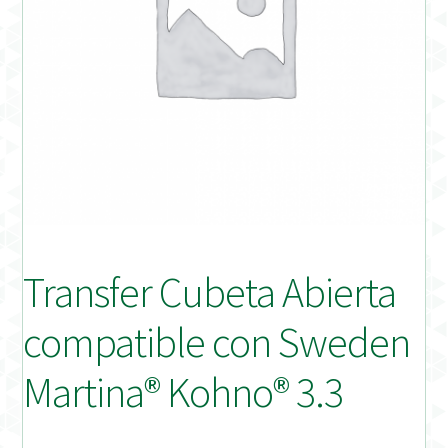
Distribuidores
Finalizar Pedido
Instrucciones de uso
Instrucciones de uso (ESP)
Instructions for Use (ENG)
Transfer Cubeta Abierta
Mi cuenta
compatible con Sweden
On-line Store
Martina® Kohno® 3.3
Productos Favoritos
Uso previsto