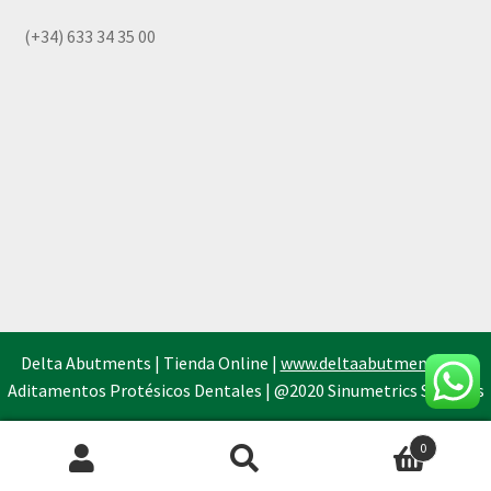
(+34) 633 34 35 00
Delta Abutments | Tienda Online |
www.deltaabutments.es
|
Aditamentos Protésicos Dentales | @2020 Sinumetrics Systems
0
Búsqueda
de