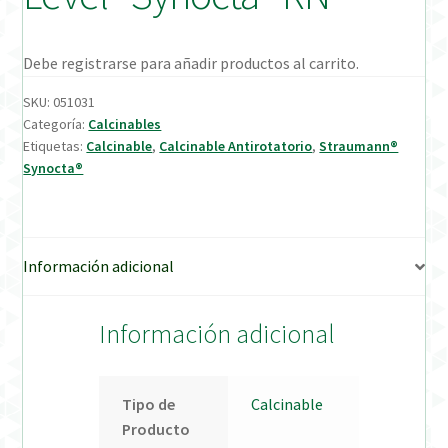
Verification Required
Debe registrarse para añadir productos al carrito.
Welcome to DELTA Abutments | Tienda Online!
SKU:
051031
Categoría:
Calcinables
Etiquetas:
Calcinable
,
Calcinable Antirotatorio
,
Straumann®
Synocta®
Información adicional
Información adicional
Tipo de
Calcinable
Producto