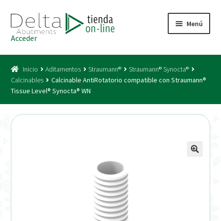
Ir
Ir
Menú
a
al
Acceder
la
contenido
Inicio
navegación
Inicio
Aditamentos
Straumann®
Straumann® Synocta®
Acceso
Calcinables
Calcinable AntiRotatorio compatible con Straumann®
Tissue Level® Synocta® WN
Carrito
Catálogo
Condiciones Bono
Condiciones generales
Conexiones CAD CAM