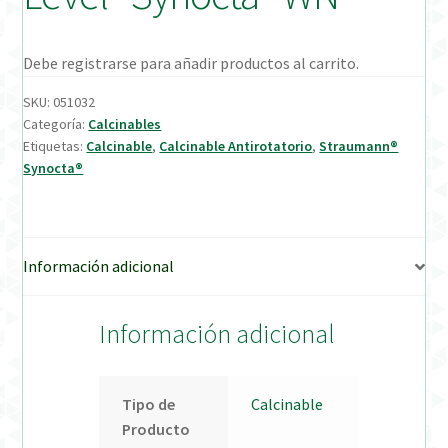
Verification Required
Debe registrarse para añadir productos al carrito.
Welcome to DELTA Abutments | Tienda Online!
SKU:
051032
Categoría:
Calcinables
Etiquetas:
Calcinable
,
Calcinable Antirotatorio
,
Straumann®
Synocta®
Información adicional
Información adicional
Tipo de
Calcinable
Producto