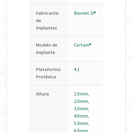
Fabricante
Biomet 3i®
de
Implantes
Modelo de
Certain®
Implante
Plataforma
4.1
Protésica
Altura
1.0mm
,
2.0mm
,
3.0mm
,
4.0mm
,
5.0mm
,
6.0mm