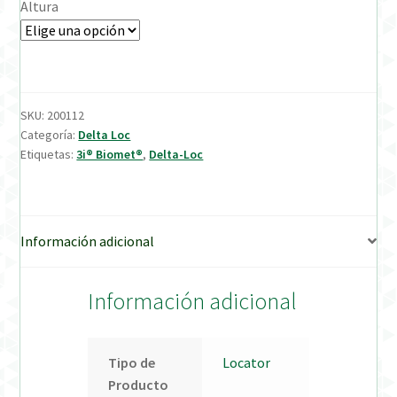
Altura
Verification Required
Welcome to DELTA Abutments | Tienda Online!
SKU:
200112
Categoría:
Delta Loc
Etiquetas:
3i® Biomet®
,
Delta-Loc
Información adicional
Información adicional
Tipo de
Locator
Producto