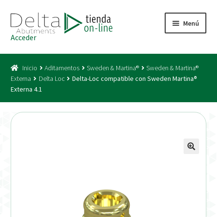
Ir
Ir
Menú
a
al
Acceder
la
contenido
Inicio
navegación
Inicio
Aditamentos
Sweden & Martina®
Sweden & Martina®
Acceso
Externa
Delta Loc
Delta-Loc compatible con Sweden Martina®
Externa 4.1
Carrito
Catálogo
Condiciones Bono
Condiciones generales
Conexiones CAD CAM