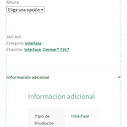
Altura
Verification Required
Welcome to DELTA Abutments | Tienda Online!
SKU:
N/D
Categoría:
Interfase
Etiquetas:
Interfase
,
Zimmer® TSV®
Información adicional
Información adicional
Tipo de
Interfase
Producto