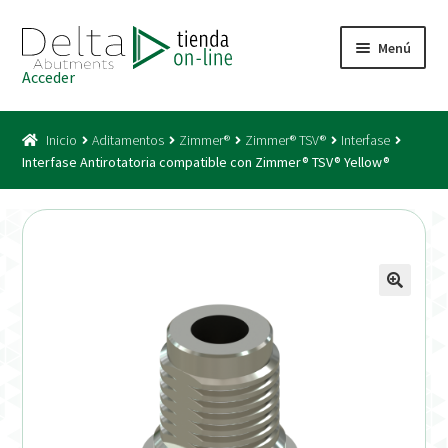
Ir
Ir
Menú
a
al
Acceder
la
contenido
Inicio
navegación
Inicio
Aditamentos
Zimmer®
Zimmer® TSV®
Interfase
Acceso
Interfase Antirotatoria compatible con Zimmer® TSV® Yellow®
Carrito
Catálogo
Condiciones Bono
Condiciones generales
Conexiones CAD CAM