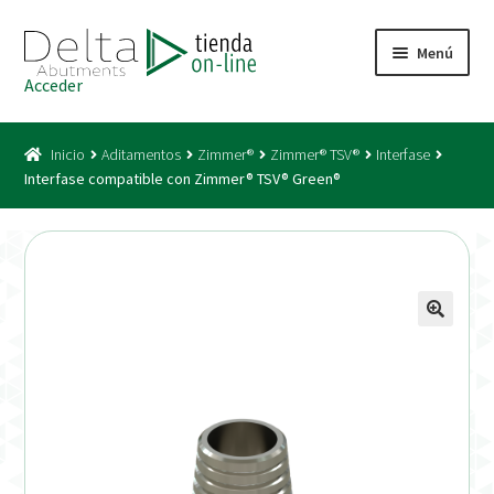
Ir
Ir
Menú
a
al
Acceder
la
contenido
Inicio
navegación
Inicio
Aditamentos
Zimmer®
Zimmer® TSV®
Interfase
Acceso
Interfase compatible con Zimmer® TSV® Green®
Carrito
Catálogo
Condiciones Bono
Condiciones generales
Conexiones CAD CAM