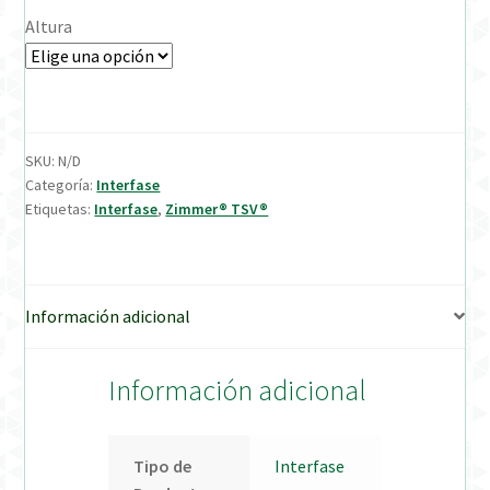
Altura
Verification Required
Welcome to DELTA Abutments | Tienda Online!
SKU:
N/D
Categoría:
Interfase
Etiquetas:
Interfase
,
Zimmer® TSV®
Información adicional
Información adicional
Tipo de
Interfase