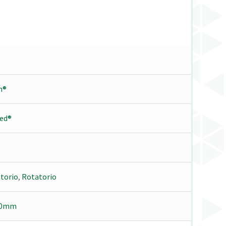
h®
ed®
torio
,
Rotatorio
.0mm