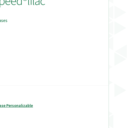
peed®lilac
ases
ase Personalizable