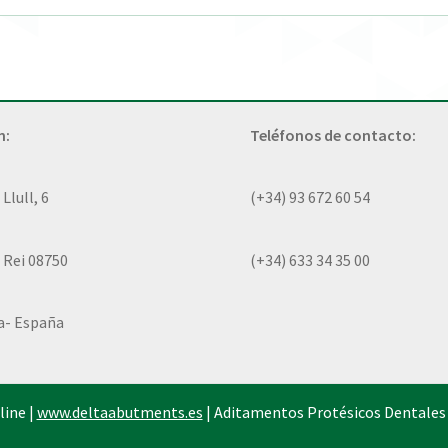
n:
Teléfonos de contacto:
lull, 6
(+34) 93 672 60 54
 Rei 08750
(+34) 633 34 35 00
a- España
line |
www.deltaabutments.es
| Aditamentos Protésicos Dentales