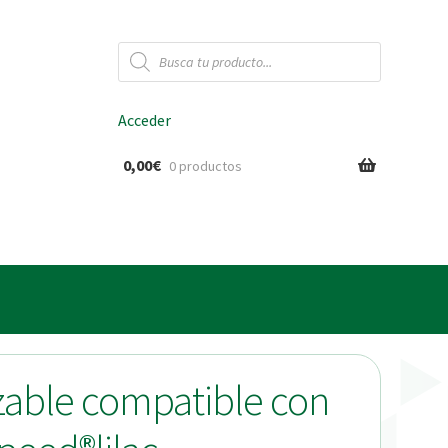
Búsqueda
de
productos
Acceder
0,00
€
0 productos
ido
c
izable compatible con