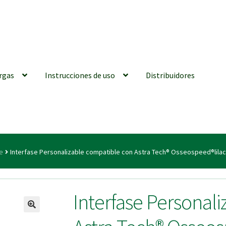
rgas
Instrucciones de uso
Distribuidores
iones generales
Conexiones CAD CAM
Distribuidores
Finalizar Ped
e
Interfase Personalizable compatible con Astra Tech® Osseospeed®lila
ions for Use (ENG)
Mi cuenta
On-line Store
Productos Favoritos
Interfase Personal
utments | Tienda Online!