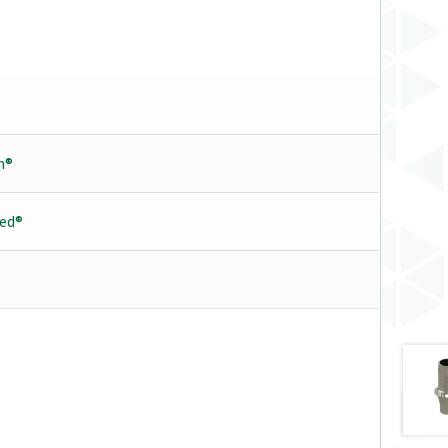
h®
ed®