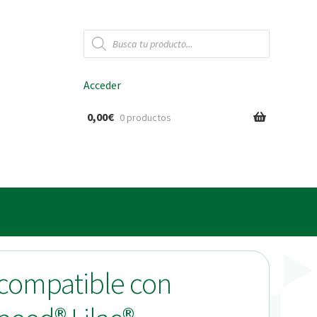
Búsqueda
de
productos
Acceder
0,00
€
0 productos
ido
a compatible con