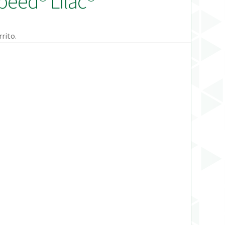
peed® Lilac®
rito.