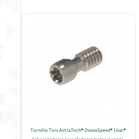
Tornillo Torx AstraTech® OsseoSpeed® Lilac®