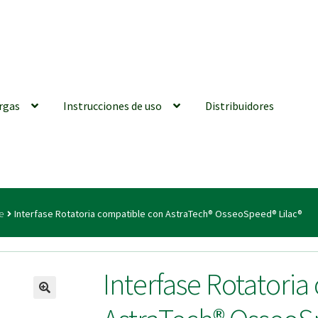
rgas
Instrucciones de uso
Distribuidores
iones generales
Conexiones CAD CAM
Distribuidores
Finalizar Ped
e
Interfase Rotatoria compatible con AstraTech® OsseoSpeed® Lilac®
ions for Use (ENG)
Mi cuenta
On-line Store
Productos Favoritos
Interfase Rotatori
utments | Tienda Online!