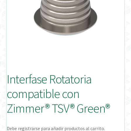
Distribuidores
Finalizar Pedido
Instrucciones de uso
Instrucciones de uso (ESP)
Instructions for Use (ENG)
Interfase Rotatoria
Mi cuenta
compatible con
On-line Store
Zimmer® TSV® Green®
Productos Favoritos
Debe registrarse para añadir productos al carrito.
Uso previsto