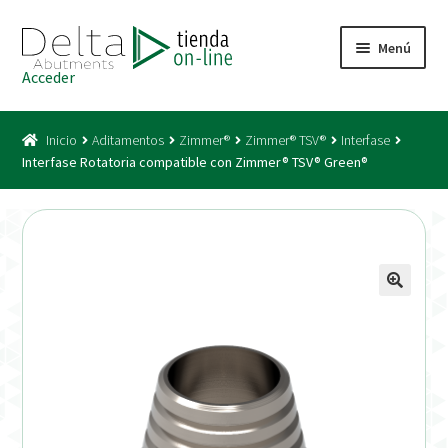
Ir
Ir
Menú
a
al
Acceder
la
contenido
Inicio
navegación
Inicio
Aditamentos
Zimmer®
Zimmer® TSV®
Interfase
Acceso
Interfase Rotatoria compatible con Zimmer® TSV® Green®
Carrito
Catálogo
Condiciones Bono
Condiciones generales
Conexiones CAD CAM