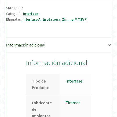
SKU:
15017
Verification Required
Categoría:
Interfase
Etiquetas:
Interfase Antirotatoria
,
Zimmer® TSV®
Welcome to DELTA Abutments | Tienda Online!
Información adicional
Información adicional
Tipo de
Interfase
Producto
Fabricante
Zimmer
de
Implantes