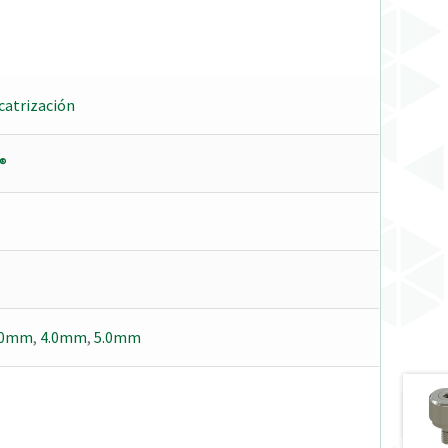
icatrización
®
.0mm
,
4.0mm
,
5.0mm