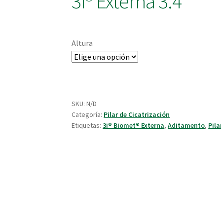
3i® Externa 3.4
Altura
SKU:
N/D
Categoría:
Pilar de Cicatrización
Etiquetas:
3i® Biomet® Externa
,
Aditamento
,
Pila