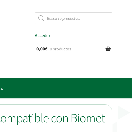
Búsqueda
de
productos
Acceder
0,00
€
0 productos
ido
.4
n compatible con Biomet