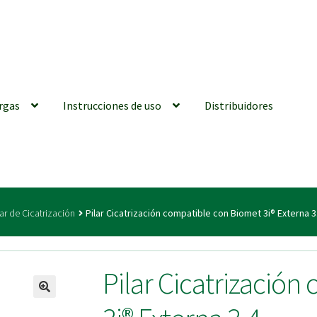
rgas
Instrucciones de uso
Distribuidores
iones generales
Conexiones CAD CAM
Distribuidores
Finalizar Ped
lar de Cicatrización
Pilar Cicatrización compatible con Biomet 3i® Externa 3
ions for Use (ENG)
Mi cuenta
On-line Store
Productos Favoritos
Pilar Cicatrizació
utments | Tienda Online!