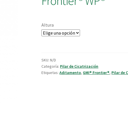
Frontier® WP®
Altura
SKU:
N/D
Categoría:
Pilar de Cicatrización
Etiquetas:
Aditamento
,
GMI® Frontier®
,
Pilar de 