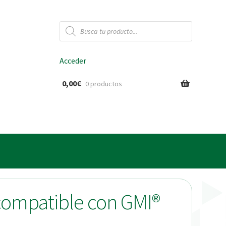
Búsqueda
de
productos
Acceder
0,00
€
0 productos
ido
 compatible con GMI®