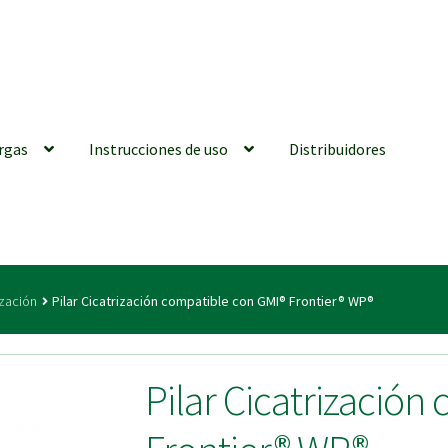
rgas
Instrucciones de uso
Distribuidores
iones generales
Conexiones CAD CAM
Distribuidores
Finalizar Ped
ización
Pilar Cicatrización compatible con GMI® Frontier® WP®
ions for Use (ENG)
Mi cuenta
On-line Store
Productos Favoritos
Pilar Cicatrización
utments | Tienda Online!