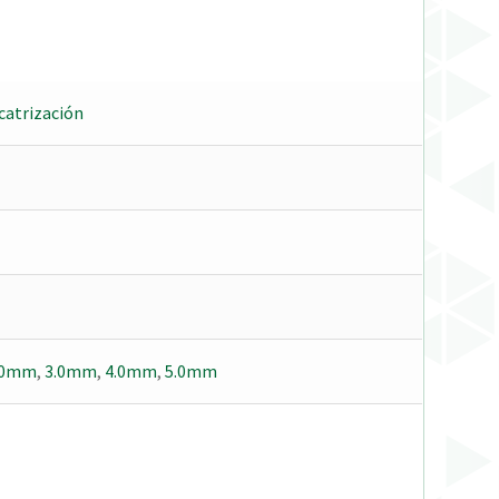
icatrización
.0mm
,
3.0mm
,
4.0mm
,
5.0mm