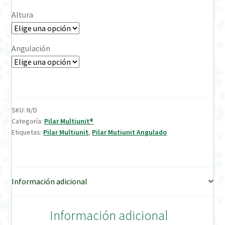
Altura
Verification Required
Angulación
Welcome to DELTA Abutments | Tienda Online!
SKU:
N/D
Categoría:
Pilar Multiunit®
Etiquetas:
Pilar Multiunit
,
Pilar Mutiunit Angulado
Información adicional
Información adicional