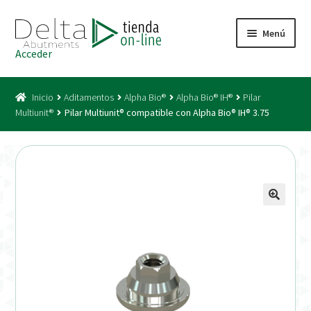
Ir
Ir
Menú
a
al
Acceder
la
contenido
Inicio
navegación
Inicio
Aditamentos
Alpha Bio®
Alpha Bio® IH®
Pilar
Acceso
Multiunit®
Pilar Multiunit® compatible con Alpha Bio® IH® 3.75
Carrito
Catálogo
Condiciones Bono
Condiciones generales
Conexiones CAD CAM