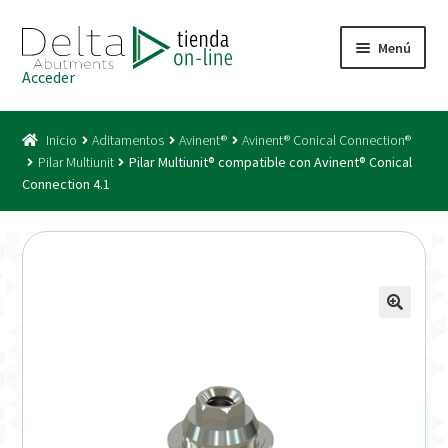
Ir
Ir
Menú
a
al
Acceder
la
contenido
Inicio
navegación
Inicio
Aditamentos
Avinent®
Avinent® Conical Connection®
Acceso
Pilar Multiunit
Pilar Multiunit® compatible con Avinent® Conical
Connection 4.1
Carrito
Catálogo
Condiciones Bono
Condiciones generales
Conexiones CAD CAM