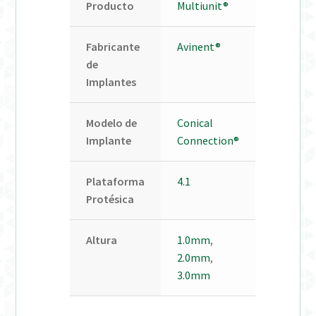
Producto
Multiunit®
Fabricante
Avinent®
de
Implantes
Modelo de
Conical
Implante
Connection®
Plataforma
4.1
Protésica
Altura
1.0mm
,
2.0mm
,
3.0mm