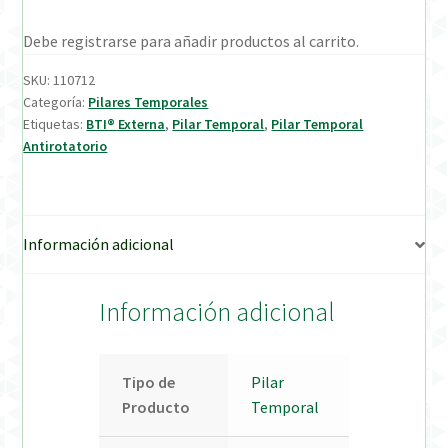
Debe registrarse para añadir productos al carrito.
Verification Required
SKU:
110712
Welcome to DELTA Abutments | Tienda Online!
Categoría:
Pilares Temporales
Etiquetas:
BTI® Externa
,
Pilar Temporal
,
Pilar Temporal
Antirotatorio
Información adicional
Información adicional
Tipo de
Pilar
Producto
Temporal