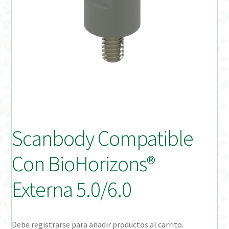
Distribuidores
Finalizar Pedido
Instrucciones de uso
Instrucciones de uso (ESP)
Instructions for Use (ENG)
Scanbody Compatible
Mi cuenta
Con BioHorizons®
On-line Store
Externa 5.0/6.0
Productos Favoritos
Debe registrarse para añadir productos al carrito.
Uso previsto