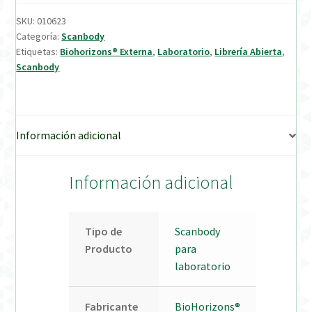
SKU:
010623
Verification Required
Categoría:
Scanbody
Etiquetas:
Biohorizons® Externa
,
Laboratorio
,
Librería Abierta
,
Scanbody
Welcome to DELTA Abutments | Tienda Online!
Información adicional
Información adicional
Tipo de
Scanbody
Producto
para
laboratorio
Fabricante
BioHorizons®