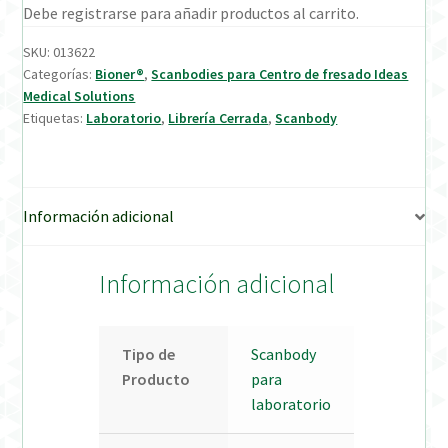
Debe registrarse para añadir productos al carrito.
Verification Required
SKU:
013622
Categorías:
Bioner®
,
Scanbodies para Centro de fresado Ideas
Medical Solutions
Welcome to DELTA Abutments | Tienda Online!
Etiquetas:
Laboratorio
,
Librería Cerrada
,
Scanbody
Información adicional
Información adicional
Tipo de
Scanbody
Producto
para
laboratorio