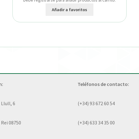
Debe registrarse para añadir productos al carrito.
Añadir a favoritos
n:
Teléfonos de contacto:
lull, 6
(+34) 93 672 60 54
 Rei 08750
(+34) 633 34 35 00