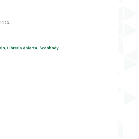
rito.
rio
,
Librería Abierta
,
Scanbody