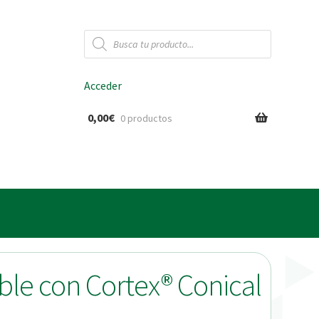
Búsqueda
de
productos
Acceder
0,00
€
0 productos
ido
le con Cortex® Conical