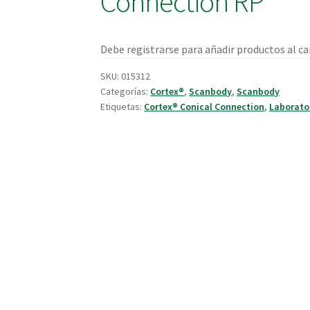
Connection RP
Debe registrarse para añadir productos al car
SKU:
015312
Categorías:
Cortex®
,
Scanbody
,
Scanbody
Etiquetas:
Cortex® Conical Connection
,
Laborato