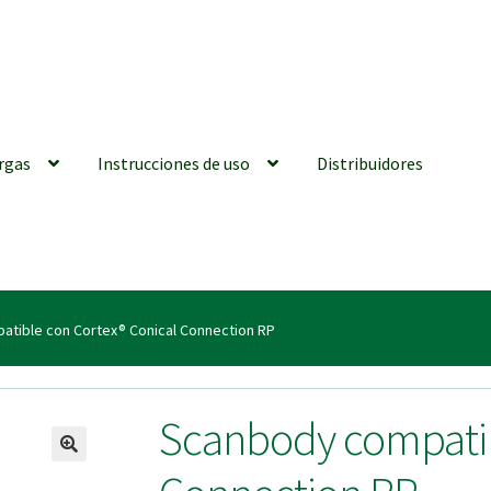
rgas
Instrucciones de uso
Distribuidores
iones generales
Conexiones CAD CAM
Distribuidores
Finalizar Ped
tible con Cortex® Conical Connection RP
ions for Use (ENG)
Mi cuenta
On-line Store
Productos Favoritos
Scanbody compatib
utments | Tienda Online!