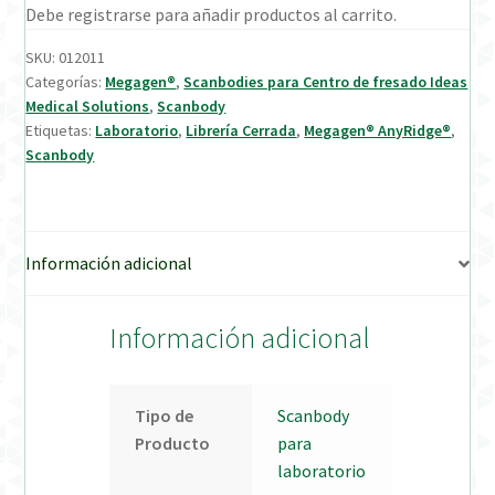
Debe registrarse para añadir productos al carrito.
Verification Required
SKU:
012011
Categorías:
Megagen®
,
Scanbodies para Centro de fresado Ideas
Medical Solutions
,
Scanbody
Welcome to DELTA Abutments | Tienda Online!
Etiquetas:
Laboratorio
,
Librería Cerrada
,
Megagen® AnyRidge®
,
Scanbody
Información adicional
Información adicional
Tipo de
Scanbody
Producto
para
laboratorio