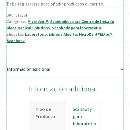
Debe registrarse para añadir productos al carrito.
Verification Required
SKU:
012861
Categorías:
Microdent®
,
Scanbodies para Centro de fresado
Ideas Medical Solutions
,
Scanbody para laboratorio
Welcome to DELTA Abutments | Tienda Online!
Etiquetas:
Laboratorio
,
Librería Abierta
,
MicroDent®Ektos®
,
Scanbody
Información adicional
Información adicional
Tipo de
Scanbody
Producto
para
laboratorio