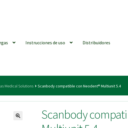
rgas
Instrucciones de uso
Distribuidores
iones generales
Conexiones CAD CAM
Distribuidores
Finalizar Ped
as Medical Solutions
Scanbody compatible con Neodent® Multiunit 5.4
ions for Use (ENG)
Mi cuenta
On-line Store
Productos Favoritos
Scanbody compati
utments | Tienda Online!