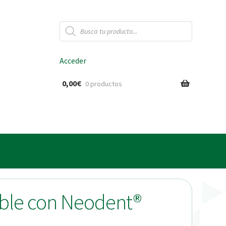
Búsqueda
de
productos
Acceder
0,00
€
0 productos
ido
ble con Neodent®