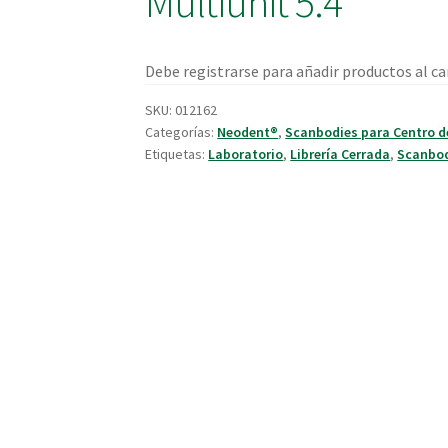
Multiunit 5.4
Debe registrarse para añadir productos al car
SKU:
012162
Categorías:
Neodent®
,
Scanbodies para Centro d
Etiquetas:
Laboratorio
,
Librería Cerrada
,
Scanbo