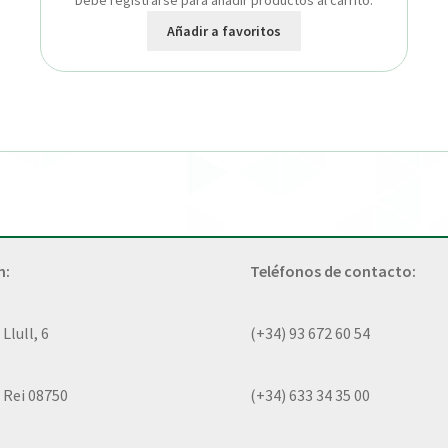
Debe registrarse para añadir productos al carrito.
Añadir a favoritos
n:
Teléfonos de contacto:
lull, 6
(+34) 93 672 60 54
 Rei 08750
(+34) 633 34 35 00