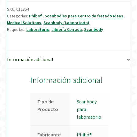
SKU:
012354
Verification Required
Categorías:
Phibo®
,
Scanbodies para Centro de fresado Ideas
Medical Solutions
,
Scanbody (Laboratorio)
Etiquetas:
Laboratorio
,
Librería Cerrada
,
Scanbody
Welcome to DELTA Abutments | Tienda Online!
Información adicional
Información adicional
Tipo de
Scanbody
Producto
para
laboratorio
Fabricante
Phibo®