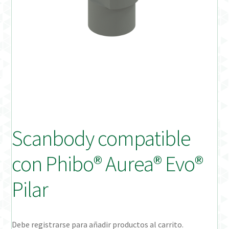
Distribuidores
Finalizar Pedido
Instrucciones de uso
Instrucciones de uso (ESP)
Instructions for Use (ENG)
Scanbody compatible
Mi cuenta
con Phibo® Aurea® Evo®
On-line Store
Pilar
Productos Favoritos
Debe registrarse para añadir productos al carrito.
Uso previsto