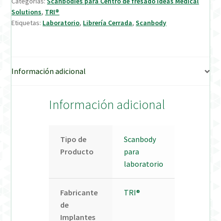
Categorías:
Scanbodies para Centro de fresado Ideas Medical
Solutions
,
TRI®
Verification Required
Etiquetas:
Laboratorio
,
Librería Cerrada
,
Scanbody
Welcome to DELTA Abutments | Tienda Online!
Información adicional
Información adicional
Tipo de
Scanbody
Producto
para
laboratorio
Fabricante
TRI®
de
Implantes