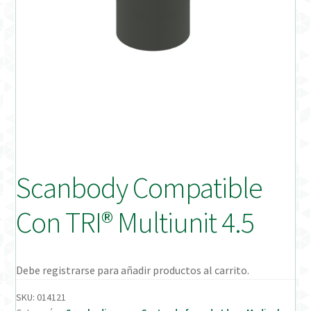
Distribuidores
Finalizar Pedido
Instrucciones de uso
Instrucciones de uso (ESP)
Instructions for Use (ENG)
Scanbody Compatible
Mi cuenta
Con TRI® Multiunit 4.5
On-line Store
Productos Favoritos
Debe registrarse para añadir productos al carrito.
SKU:
014121
Uso previsto