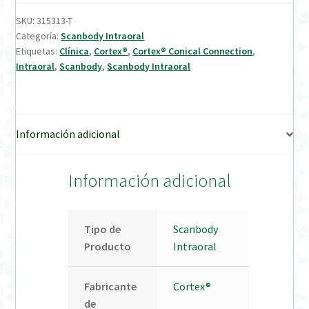
SKU:
315313-T
Verification Required
Categoría:
Scanbody Intraoral
Etiquetas:
Clínica
,
Cortex®
,
Cortex® Conical Connection
,
Intraoral
,
Scanbody
,
Scanbody Intraoral
Welcome to DELTA Abutments | Tienda Online!
Información adicional
Información adicional
Tipo de
Scanbody
Producto
Intraoral
Fabricante
Cortex®
de