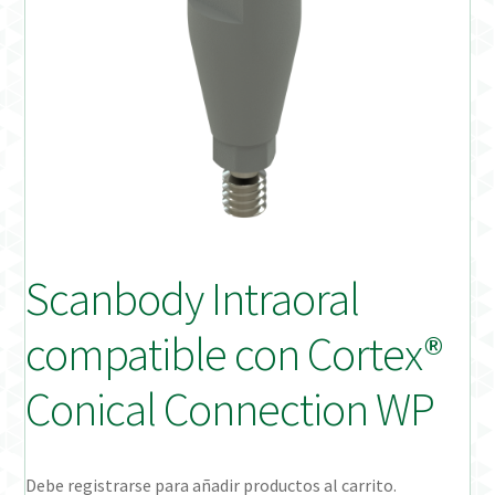
Distribuidores
Finalizar Pedido
Instrucciones de uso
Instrucciones de uso (ESP)
Instructions for Use (ENG)
Scanbody Intraoral
Mi cuenta
compatible con Cortex®
On-line Store
Conical Connection WP
Productos Favoritos
Debe registrarse para añadir productos al carrito.
Uso previsto