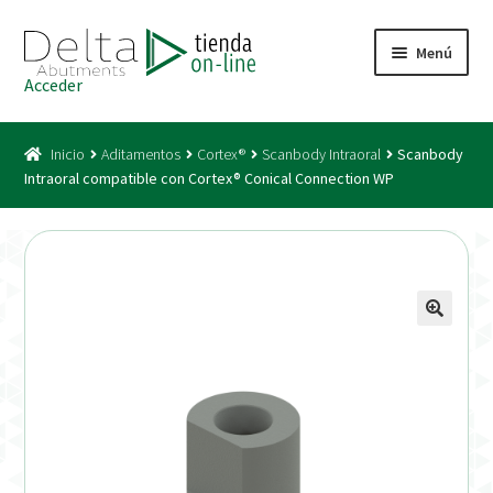
Ir
Ir
Menú
a
al
Acceder
la
contenido
Inicio
navegación
Inicio
Aditamentos
Cortex®
Scanbody Intraoral
Scanbody
Acceso
Intraoral compatible con Cortex® Conical Connection WP
Carrito
Catálogo
Condiciones Bono
Condiciones generales
Conexiones CAD CAM