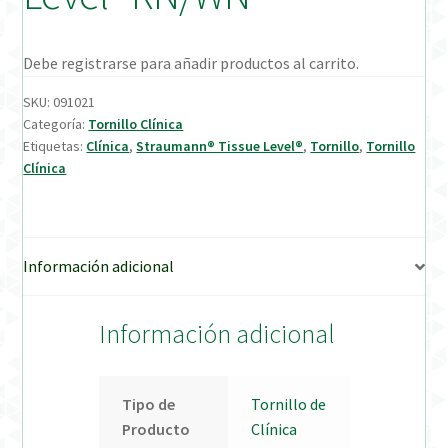
Verification Required
Debe registrarse para añadir productos al carrito.
Welcome to DELTA Abutments | Tienda Online!
SKU:
091021
Categoría:
Tornillo Clínica
Etiquetas:
Clínica
,
Straumann® Tissue Level®
,
Tornillo
,
Tornillo
Clínica
Información adicional
Información adicional
Tipo de
Tornillo de
Producto
Clínica