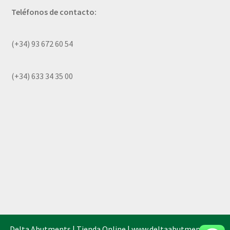
Teléfonos de contacto:
(+34) 93 672 60 54
(+34) 633 34 35 00
Delta Abutments | Tienda Online |
www.deltaabutments.es
|