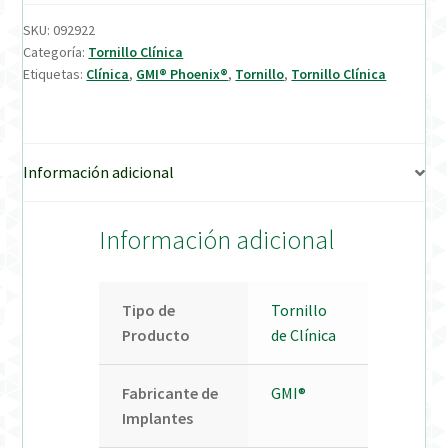
SKU:
092922
Verification Required
Categoría:
Tornillo Clínica
Etiquetas:
Clínica
,
GMI® Phoenix®
,
Tornillo
,
Tornillo Clínica
Welcome to DELTA Abutments | Tienda Online!
Información adicional
Información adicional
Tipo de
Tornillo
Producto
de Clínica
Fabricante de
GMI®
Implantes