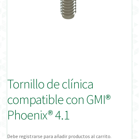
Distribuidores
Finalizar Pedido
Instrucciones de uso
Instrucciones de uso (ESP)
Instructions for Use (ENG)
Tornillo de clínica
Mi cuenta
compatible con GMI®
On-line Store
Phoenix® 4.1
Productos Favoritos
Debe registrarse para añadir productos al carrito.
Uso previsto