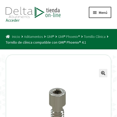
Ir
Ir
Menú
a
al
Acceder
la
contenido
Inicio
navegación
Inicio
Aditamentos
GMI®
GMI® Phoenix®
Tornillo Clínica
Acceso
Tornillo de clínica compatible con GMI® Phoenix® 4.1
Carrito
Catálogo
Condiciones Bono
Condiciones generales
Conexiones CAD CAM