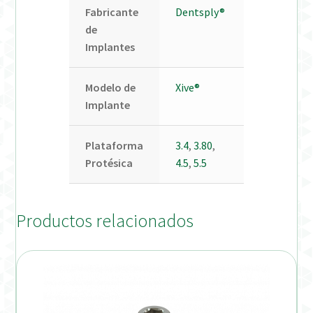
Fabricante
Dentsply®
de
Implantes
Modelo de
Xive®
Implante
Plataforma
3.4
,
3.80
,
Protésica
4.5
,
5.5
Productos relacionados