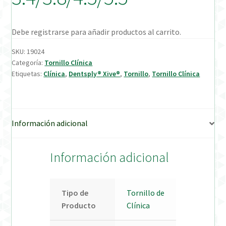
Verification Required
Debe registrarse para añadir productos al carrito.
Welcome to DELTA Abutments | Tienda Online!
SKU:
19024
Categoría:
Tornillo Clínica
Etiquetas:
Clínica
,
Dentsply® Xive®
,
Tornillo
,
Tornillo Clínica
Información adicional
Información adicional
Tipo de
Tornillo de
Producto
Clínica