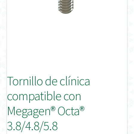
Distribuidores
Finalizar Pedido
Instrucciones de uso
Instrucciones de uso (ESP)
Instructions for Use (ENG)
Tornillo de clínica
Mi cuenta
compatible con
On-line Store
Megagen® Octa®
Productos Favoritos
3.8/4.8/5.8
Uso previsto