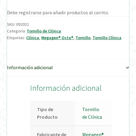
Debe registrarse para añadir productos al carrito.
Verification Required
SKU:
092032
Welcome to DELTA Abutments | Tienda Online!
Categoría:
Tornillo de Clínica
Etiquetas:
Clínica
,
Megagen® Octa®
,
Tornillo
,
Tornillo Clínica
Información adicional
Información adicional
Tipo de
Tornillo
Producto
de Clínica
Fabricante de
Megagen®