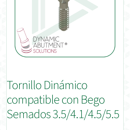
Distribuidores
Finalizar Pedido
Instrucciones de uso
Instrucciones de uso (ESP)
Instructions for Use (ENG)
Tornillo Dinámico
Mi cuenta
compatible con Bego
On-line Store
Semados 3.5/4.1/4.5/5.5
Productos Favoritos
Uso previsto