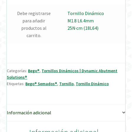
Debe registrarse
Tornillo Dinámico
Verification Required
para añadir
M1.8 L6.4mm
productos al
25N·cm (18L64)
Welcome to DELTA Abutments | Tienda Online!
carrito.
Categorías:
Bego®
,
Tornillos Dinámicos | Dynamic Abutment
Solutions®
Etiquetas:
Bego® Semados®
,
Tornillo
,
Tornillo Dinámico
Información adicional