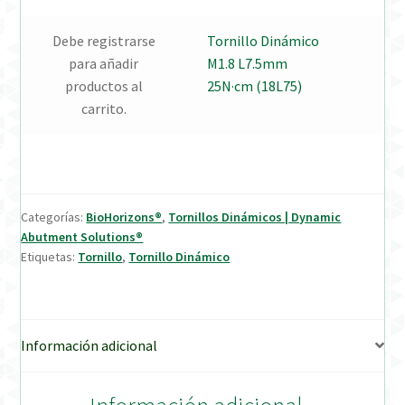
Debe registrarse
Tornillo Dinámico
Verification Required
para añadir
M1.8 L7.5mm
productos al
25N·cm (18L75)
Welcome to DELTA Abutments | Tienda Online!
carrito.
Categorías:
BioHorizons®
,
Tornillos Dinámicos | Dynamic
Abutment Solutions®
Etiquetas:
Tornillo
,
Tornillo Dinámico
Información adicional