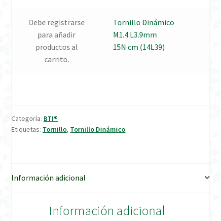
Debe registrarse
Tornillo Dinámico
Verification Required
para añadir
M1.4 L3.9mm
productos al
15N·cm (14L39)
Welcome to DELTA Abutments | Tienda Online!
carrito.
Categoría:
BTI®
Etiquetas:
Tornillo
,
Tornillo Dinámico
Información adicional
Información adicional