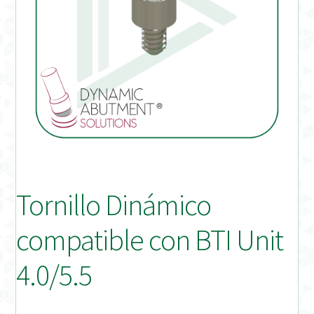
Distribuidores
Finalizar Pedido
Instrucciones de uso
Instrucciones de uso (ESP)
Instructions for Use (ENG)
Tornillo Dinámico
Mi cuenta
compatible con BTI Unit
On-line Store
4.0/5.5
Productos Favoritos
Uso previsto