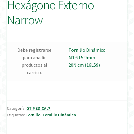
Hexágono Externo
Verification Required
Narrow
Welcome to DELTA Abutments | Tienda Online!
Debe registrarse
Tornillo Dinámico
para añadir
M1.6 L5.9mm
productos al
20N·cm (16L59)
carrito.
Categoría:
GT MEDICAL®
Etiquetas:
Tornillo
,
Tornillo Dinámico