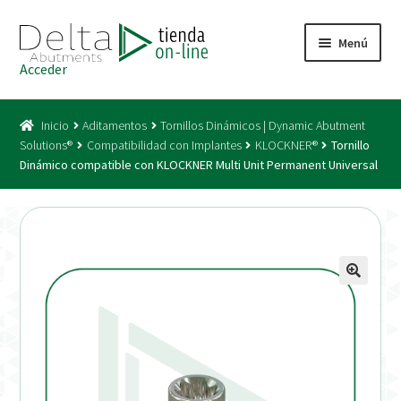
Ir
Ir
Menú
a
al
Acceder
la
contenido
Inicio
navegación
Inicio
Aditamentos
Tornillos Dinámicos | Dynamic Abutment
Acceso
Solutions®
Compatibilidad con Implantes
KLOCKNER®
Tornillo
Dinámico compatible con KLOCKNER Multi Unit Permanent Universal
Carrito
Catálogo
Condiciones Bono
Condiciones generales
Conexiones CAD CAM