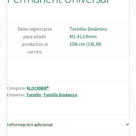
Verification Required
Debe registrarse
Tornillo Dinámico
Welcome to DELTA Abutments | Tienda Online!
para añadir
M1.4 L3.9mm
productos al
15N·cm (14L39)
carrito.
Categoría:
KLOCKNER®
Etiquetas:
Tornillo
,
Tornillo Dinámico
Información adicional