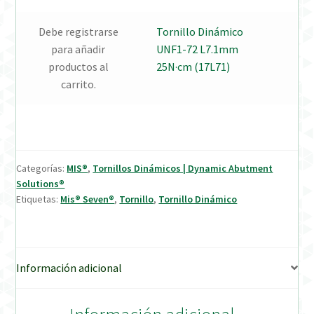
Debe registrarse
Tornillo Dinámico
Verification Required
para añadir
UNF1-72 L7.1mm
productos al
25N·cm (17L71)
Welcome to DELTA Abutments | Tienda Online!
carrito.
Categorías:
MIS®
,
Tornillos Dinámicos | Dynamic Abutment
Solutions®
Etiquetas:
Mis® Seven®
,
Tornillo
,
Tornillo Dinámico
Información adicional