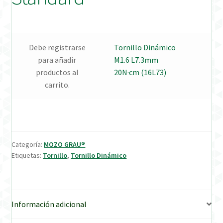
Verification Required
Debe registrarse
Tornillo Dinámico
Welcome to DELTA Abutments | Tienda Online!
para añadir
M1.6 L7.3mm
productos al
20N·cm (16L73)
carrito.
Categoría:
MOZO GRAU®
Etiquetas:
Tornillo
,
Tornillo Dinámico
Información adicional