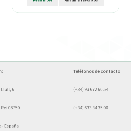
Read more
Añadir a favoritos
n:
Teléfonos de contacto:
lull, 6
(+34) 93 672 60 54
 Rei 08750
(+34) 633 34 35 00
a- España