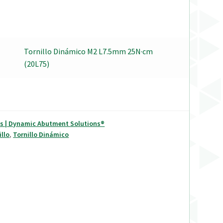
Tornillo Dinámico M2 L7.5mm 25N·cm
(20L75)
os | Dynamic Abutment Solutions®
illo
,
Tornillo Dinámico