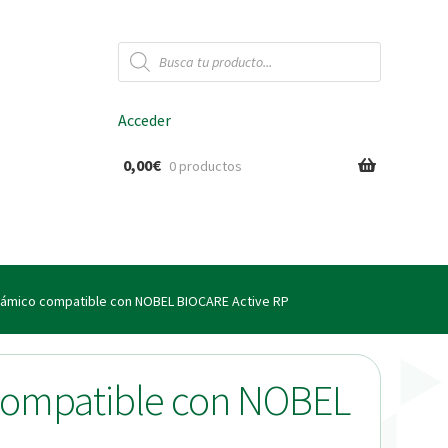
Búsqueda
de
productos
Acceder
0,00
€
0 productos
ido
inámico compatible con NOBEL BIOCARE Active RP
 compatible con NOBEL