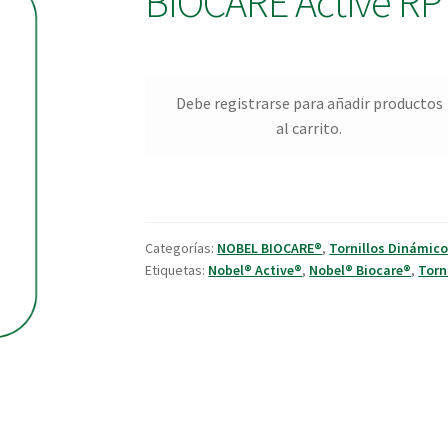
BIOCARE Active RP
Debe registrarse para añadir productos
al carrito.
Categorías:
NOBEL BIOCARE®
,
Tornillos Dinámic
Etiquetas:
Nobel® Active®
,
Nobel® Biocare®
,
Torn