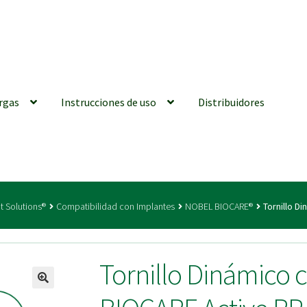
rgas
Instrucciones de uso
Distribuidores
iones generales
Conexiones CAD CAM
Distribuidores
Finalizar Ped
t Solutions®
Compatibilidad con Implantes
NOBEL BIOCARE®
Tornillo D
ions for Use (ENG)
Mi cuenta
On-line Store
Productos Favoritos
Tornillo Dinámico
utments | Tienda Online!